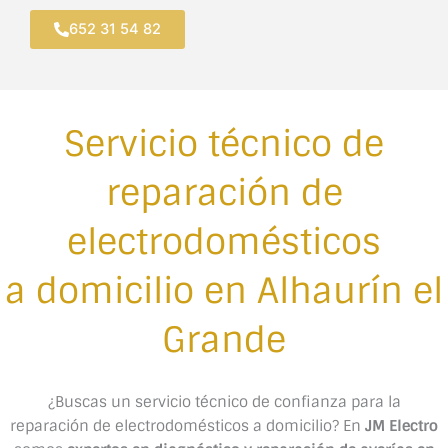
Ir
652 31 54 82
al
contenido
Servicio técnico de
reparación de
electrodomésticos
a domicilio en Alhaurín el
Grande
¿Buscas un servicio técnico de confianza para la
reparación de electrodomésticos a domicilio? En
JM Electro